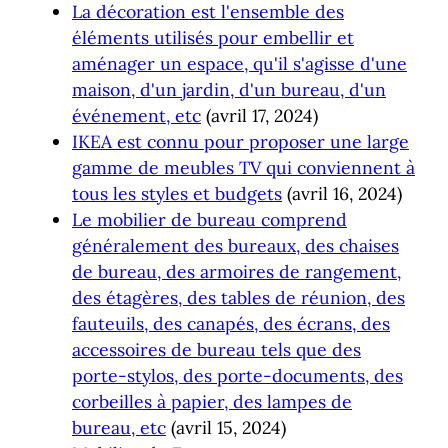
La décoration est l'ensemble des
éléments utilisés pour embellir et
aménager un espace, qu'il s'agisse d'une
maison, d'un jardin, d'un bureau, d'un
événement, etc
(avril 17, 2024)
IKEA est connu pour proposer une large
gamme de meubles TV qui conviennent à
tous les styles et budgets
(avril 16, 2024)
Le mobilier de bureau comprend
généralement des bureaux, des chaises
de bureau, des armoires de rangement,
des étagères, des tables de réunion, des
fauteuils, des canapés, des écrans, des
accessoires de bureau tels que des
porte-stylos, des porte-documents, des
corbeilles à papier, des lampes de
bureau, etc
(avril 15, 2024)