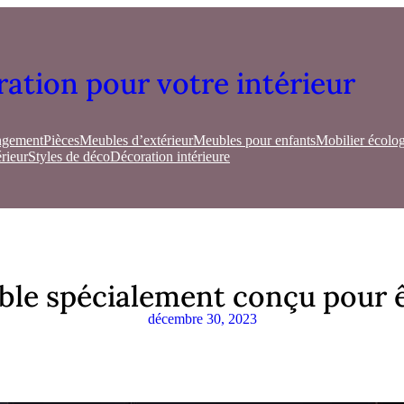
ration pour votre intérieur
gement
Pièces
Meubles d’extérieur
Meubles pour enfants
Mobilier écolo
rieur
Styles de déco
Décoration intérieure
e spécialement conçu pour êtr
décembre 30, 2023