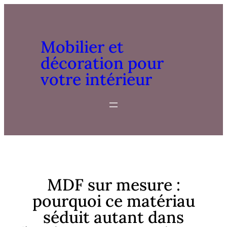
Aller
au
contenu
Mobilier et
décoration pour
votre intérieur
MDF sur mesure :
pourquoi ce matériau
séduit autant dans