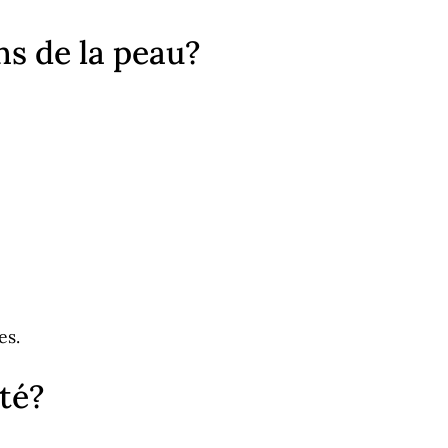
ns de la peau?
es.
té?