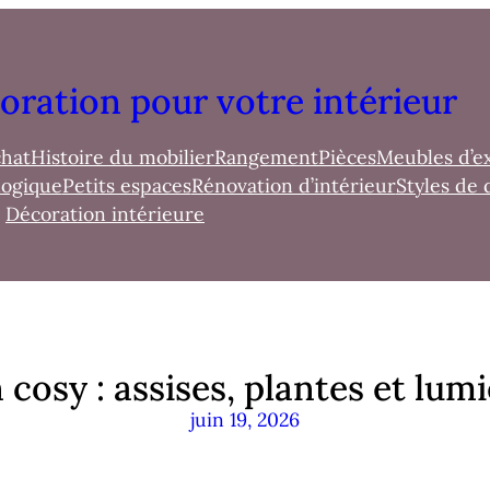
oration pour votre intérieur
chat
Histoire du mobilier
Rangement
Pièces
Meubles d’e
logique
Petits espaces
Rénovation d’intérieur
Styles de 
Décoration intérieure
osy : assises, plantes et lumi
juin 19, 2026