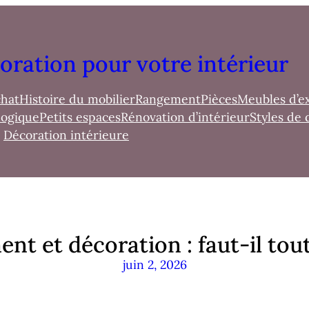
oration pour votre intérieur
chat
Histoire du mobilier
Rangement
Pièces
Meubles d’e
logique
Petits espaces
Rénovation d’intérieur
Styles de 
Décoration intérieure
t et décoration : faut-il tout
juin 2, 2026