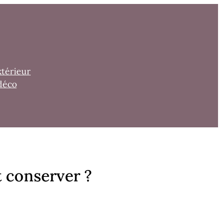
xtérieur
déco
 conserver ?