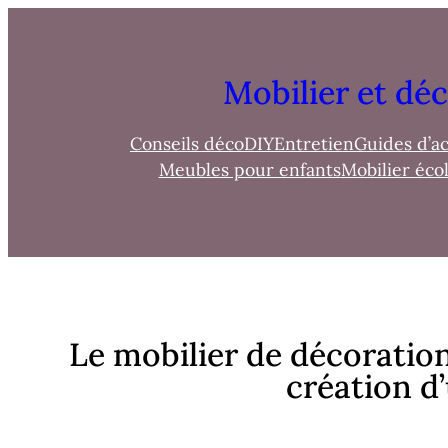
Mobilier et déc
Conseils déco
DIY
Entretien
Guides d’a
Meubles pour enfants
Mobilier éco
Le mobilier de décoration
création d