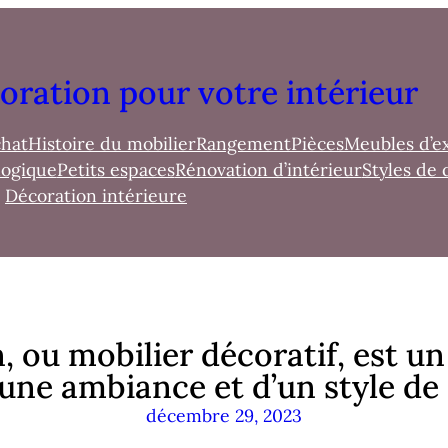
oration pour votre intérieur
chat
Histoire du mobilier
Rangement
Pièces
Meubles d’e
logique
Petits espaces
Rénovation d’intérieur
Styles de 
Décoration intérieure
, ou mobilier décoratif, est un
’une ambiance et d’un style de
décembre 29, 2023