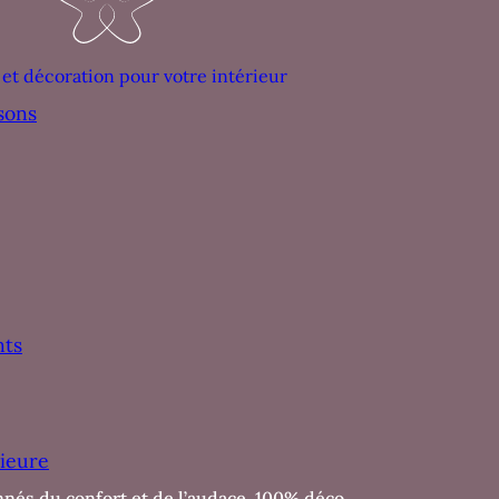
 et décoration pour votre intérieur
sons
nts
ieure
nnés du confort et de l’audace, 100% déco.